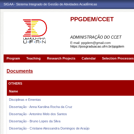
SIGAA - Sistema Integrado de Gestão de Atividades Acadêmicas
PPGDEM/CCET
PROGRAMA DE PÓS-GRAD
ADMINISTRAÇÃO DO CCET
E-mail:
ppgdem@gmail.com
https://posgraduacao.ufrn.br/ppgdem
Program
Teaching
Research Projects
Calendar
Selection Processes
Documents
OTHERS
Name
Disciplinas e Ementas
Dissertação - Anna Karolina Rocha da Cruz
Dissertação - Antonino Melo dos Santos
Dissertação - Bruno Lopes da Silva
Dissertação - Cristiane Alessandra Domingos de Araújo