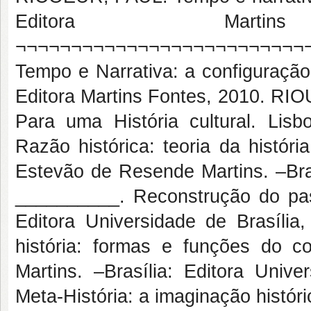
Editora Mart
¬¬¬¬¬¬¬¬¬¬¬¬¬¬¬¬¬¬¬¬¬¬¬¬¬¬¬
Tempo e Narrativa: a configuração
Editora Martins Fontes, 2010. RIO
Para uma História cultural. Lis
Razão histórica: teoria da históri
Estevão de Resende Martins. –Bras
__________. Reconstrução do pass
Editora Universidade de Brasília,
história: formas e funções do c
Martins. –Brasília: Editora Univ
Meta-História: a imaginação histó