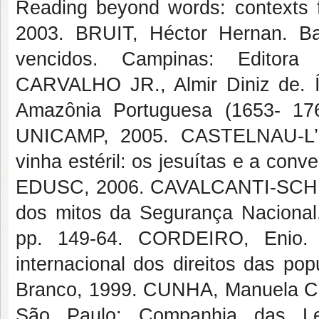
Reading beyond words: contexts fo
2003. BRUIT, Héctor Hernan. B
vencidos. Campinas: Editora
CARVALHO JR., Almir Diniz de. Í
Amazônia Portuguesa (1653- 17
UNICAMP, 2005. CASTELNAU-L’E
vinha estéril: os jesuítas e a conv
EDUSC, 2006. CAVALCANTI-SCHIEL, 
dos mitos da Segurança Nacional.
pp. 149-64. CORDEIRO, Enio. Po
internacional dos direitos das pop
Branco, 1999. CUNHA, Manuela Carn
São Paulo: Companhia das Letr