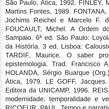
São Paulo, Ática, 1992. FINLEY, M
Martins Fontes, 1989. FONTANA, J
Jochims Reichel e Marcelo F. 
FOUCAULT, Michel. A Ordem do 
Sampaio. 6ª ed. São Paulo: Loyol
da História. 3 ed. Lisboa: Calou
TARDIF, Maurice. O saber prof
epistemologia. Trad. Francisco A
HOLANDA, Sérgio Buarque (Org.)
Ática, 1979. LE GOFF, Jacques.
Editora da UNICAMP, 1996. REIS, J
modernidade, temporalidade e ve
RICOEUR, PAUL. Tempo e narrativa: 