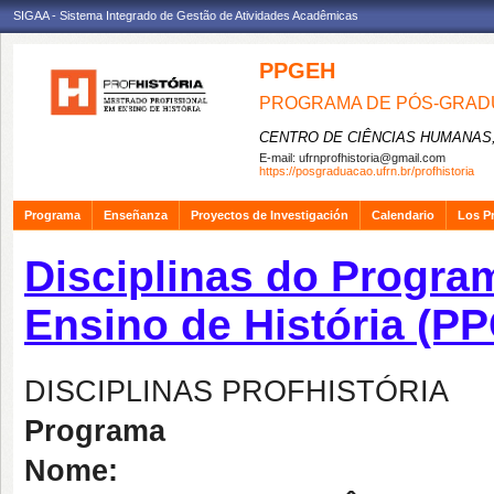
SIGAA - Sistema Integrado de Gestão de Atividades Acadêmicas
PPGEH
PROGRAMA DE PÓS-GRADU
CENTRO DE CIÊNCIAS HUMANAS,
E-mail:
ufrnprofhistoria@gmail.com
https://posgraduacao.ufrn.br/profhistoria
Programa
Enseñanza
Proyectos de Investigación
Calendario
Los P
Disciplinas do Progr
Ensino de História (P
DISCIPLINAS PROFHISTÓRIA
Programa
Nome: