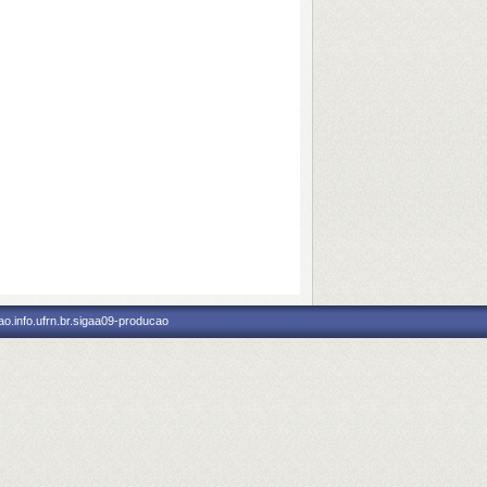
o.info.ufrn.br.sigaa09-producao