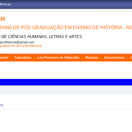
adêmicas
EH
AMA DE PÓS-GRADUAÇÃO EM ENSINO DE HISTÓRIA - R
 DE CIÊNCIAS HUMANAS, LETRAS E ARTES
nprofhistoria@gmail.com
graduacao.ufrn.br/profhistoria
gación
Calendario
Los Procesos de Selección
Noticias
Documentos
RN