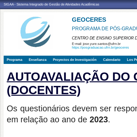
SIGAA - Sistema Integrado de Gestão de Atividades Acadêmicas
GEOCERES
PROGRAMA DE PÓS-GRADU
CENTRO DE ENSINO SUPERIOR 
E-mail:
jose.yure.santos@ufrn.br
https://posgraduacao.ufrn.br/geoceres
Programa
Enseñanza
Proyectos de Investigación
Calendario
Los P
AUTOAVALIAÇÃO DO G
(DOCENTES)
Os questionários devem ser respo
em relação ao ano de
2023
.