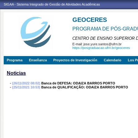
SIGAA - Sistema Integrado de Gestão de Atividades Acadêmicas
GEOCERES
PROGRAMA DE PÓS-GRADU
CENTRO DE ENSINO SUPERIOR 
E-mail:
jose.yure.santos@ufrn.br
https://posgraduacao.ufrn.br/geoceres
Programa
Enseñanza
Proyectos de Investigación
Calendario
Los P
Noticias
-
(26/11/2022 08:02)
Banca de DEFESA: ODAIZA BARROS PORTO
-
(25/11/2021 10:53)
Banca de QUALIFICAÇÃO: ODAIZA BARROS PORTO