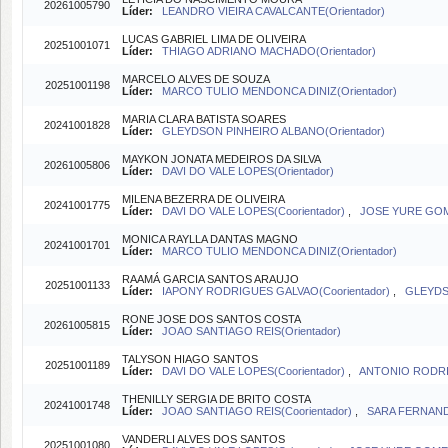
20261005790
Líder:
LEANDRO VIEIRA CAVALCANTE(Orientador)
LUCAS GABRIEL LIMA DE OLIVEIRA
20251001071
Líder:
THIAGO ADRIANO MACHADO(Orientador)
MARCELO ALVES DE SOUZA
20251001198
Líder:
MARCO TULIO MENDONCA DINIZ(Orientador)
MARIA CLARA BATISTA SOARES
20241001828
Líder:
GLEYDSON PINHEIRO ALBANO(Orientador)
MAYKON JONATA MEDEIROS DA SILVA
20261005806
Líder:
DAVI DO VALE LOPES(Orientador)
MILENA BEZERRA DE OLIVEIRA
20241001775
Líder:
DAVI DO VALE LOPES(Coorientador)
,
JOSE YURE GOM
MONICA RAYLLA DANTAS MAGNO
20241001701
Líder:
MARCO TULIO MENDONCA DINIZ(Orientador)
RAAMÁ GARCIA SANTOS ARAUJO
20251001133
Líder:
IAPONY RODRIGUES GALVAO(Coorientador)
,
GLEYDS
RONE JOSE DOS SANTOS COSTA
20261005815
Líder:
JOAO SANTIAGO REIS(Orientador)
TALYSON HIAGO SANTOS
20251001189
Líder:
DAVI DO VALE LOPES(Coorientador)
,
ANTONIO RODRIG
THENILLY SERGIA DE BRITO COSTA
20241001748
Líder:
JOAO SANTIAGO REIS(Coorientador)
,
SARA FERNAND
VANDERLI ALVES DOS SANTOS
20251001080