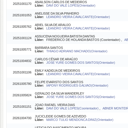
ANAILSON CARLOS DE MEDEIROS
20251001170
Líder:
DAVI DO VALE LOPES(Orientador)
ANELISSE DA SILVA PINHEIRO
20251001053
Líder:
LEANDRO VIEIRA CAVALCANTE(Orientador)
ARIEL SILVA DE ARAUJO
20261005762
Líder:
LEANDRO VIEIRA CAVALCANTE(Orientador)
ASSUCENA NOGUEIRA BATISTA DANTAS
20251001124
Líder:
FREDERICO DE HOLANDA BASTOS (Coorientador) ,
AB
BARBARA SANTOS
20261005771
Líder:
THIAGO ADRIANO MACHADO(Orientador)
CARLOS CÉSAR DE ARAÚJO
20251004832
Líder:
JOSE YURE GOMES DOS SANTOS(Orientador)
EMILY KADIDJA DE MEDEIROS
20251001106
Líder:
LEANDRO VIEIRA CAVALCANTE(Orientador)
FELIPE EVARISTO DOS SANTOS
20261005780
Líder:
IAPONY RODRIGUES GALVAO(Orientador)
GERALDO DA SILVA WANDERLEY
20261005824
Líder:
JOSE YURE GOMES DOS SANTOS(Orientador)
JOAO RAFAEL VIEIRA DIAS
20251001151
Líder:
DAVI DO VALE LOPES(Coorientador)
,
ABNER MONTEIR
JUCICLEIDE GOMES DE AZEVEDO
20261004700
Líder:
MARCO TULIO MENDONCA DINIZ(Orientador)
LETICIA DO NASCIMENTO MOURA