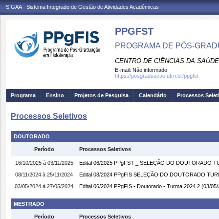
SIGAA - Sistema Integrado de Gestão de Atividades Acadêmicas
PPGFST
PROGRAMA DE PÓS-GRADU
CENTRO DE CIÊNCIAS DA SAÚDE
E-mail:
Não informado
https://posgraduacao.ufrn.br/ppgfst
Programa
Ensino
Projetos de Pesquisa
Calendário
Processos Selet
Processos Seletivos
DOUTORADO
Período
Processos Seletivos
16/10/2025 à 03/11/2025
Edital 06/2025 PPgFST _ SELEÇÃO DO DOUTORADO T
08/11/2024 à 25/11/2024
Edital 08/2024 PPgFIS SELEÇÃO DO DOUTORADO TUR
03/05/2024 à 27/05/2024
Edital 06/2024 PPgFIS - Doutorado - Turma 2024.2
(03/05/
MESTRADO
Período
Processos Seletivos