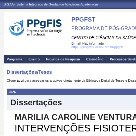
SIGAA - Sistema Integrado de Gestão de Atividades Acadêmicas
PPGFST
PROGRAMA DE PÓS-GRADU
CENTRO DE CIÊNCIAS DA SAÚDE
E-mail:
Não informado
https://posgraduacao.ufrn.br/ppgfst
Programa
Ensino
Projetos de Pesquisa
Calendário
Processos Selet
Dissertações/Teses
Clique
aqui
para acessar os arquivos diretamente da Biblioteca Digital de Teses e Di
2026
Dissertações
MARILIA CAROLINE VENTUR
INTERVENÇÕES FISIOTE