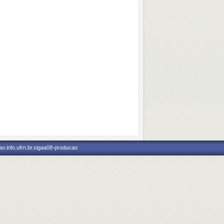
o.info.ufrn.br.sigaa08-producao