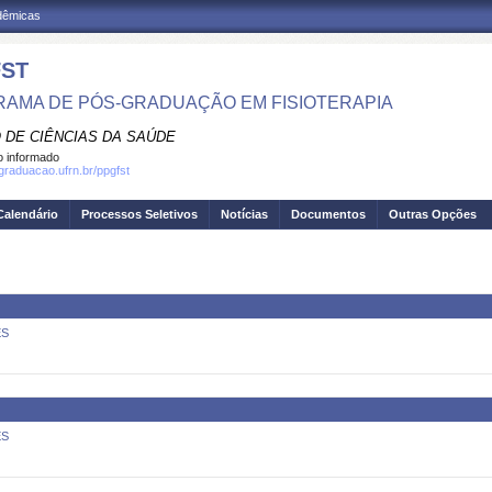
adêmicas
ST
AMA DE PÓS-GRADUAÇÃO EM FISIOTERAPIA
 DE CIÊNCIAS DA SAÚDE
 informado
sgraduacao.ufrn.br/ppgfst
Calendário
Processos Seletivos
Notícias
Documentos
Outras Opções
ES
ES