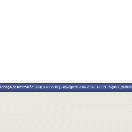
cnologia da Informação - (84) 3342 2210 | Copyright © 2006-2026 - UFRN - sigaa08-produca