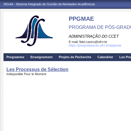
SIGAA - Sistema Integrado de Gestão de Atividades Acadêmicas
PPGMAE
PROGRAMA DE PÓS-GRADU
ADMINISTRAÇÃO DO CCET
E-mail:
fidel.castro@ufrn.br
https://posgraduacao.ufrn.br/ppgmae
Programme
Enseignement
Projets de Pecherche
Calendrier
Les Pro
Les Processus de Sélection
Indisponible Pour le Moment