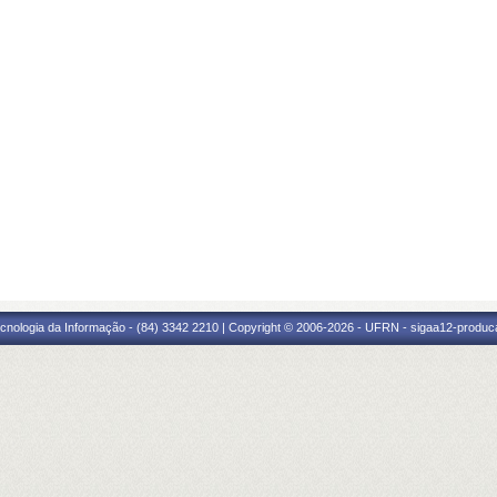
cnologia da Informação - (84) 3342 2210 | Copyright © 2006-2026 - UFRN - sigaa12-produca