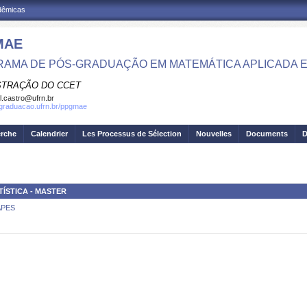
adêmicas
MAE
AMA DE PÓS-GRADUAÇÃO EM MATEMÁTICA APLICADA E 
STRAÇÃO DO CCET
el.castro@ufrn.br
sgraduacao.ufrn.br/ppgmae
erche
Calendrier
Les Processus de Sélection
Nouvelles
Documents
D
ÍSTICA - MASTER
CAPES