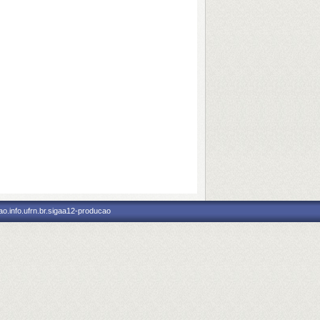
o.info.ufrn.br.sigaa12-producao