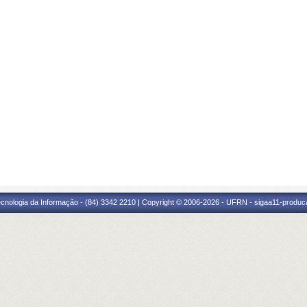
cnologia da Informação - (84) 3342 2210 | Copyright © 2006-2026 - UFRN - sigaa11-produca