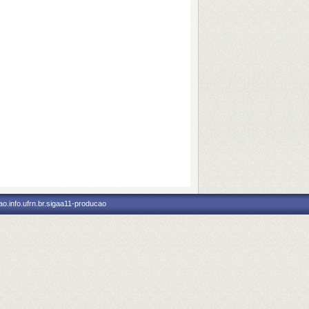
o.info.ufrn.br.sigaa11-producao