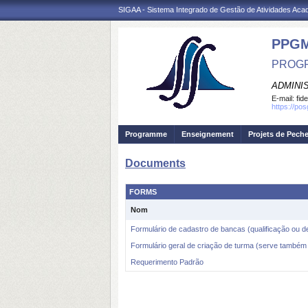
SIGAA - Sistema Integrado de Gestão de Atividades Ac
PPG
PROGR
ADMINI
E-mail:
fid
https://po
Programme
Enseignement
Projets de Pech
Documents
FORMS
Nom
Formulário de cadastro de bancas (qualificação ou d
Formulário geral de criação de turma (serve também 
Requerimento Padrão