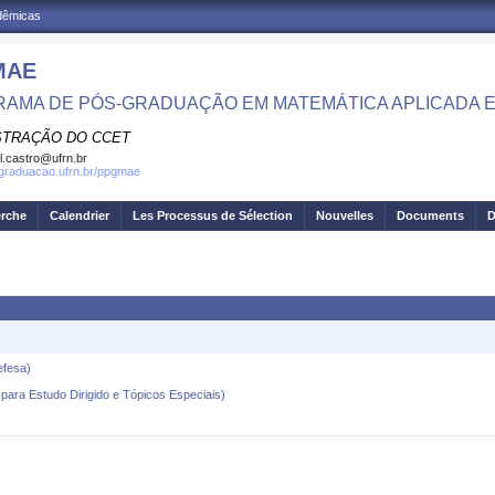
adêmicas
MAE
AMA DE PÓS-GRADUAÇÃO EM MATEMÁTICA APLICADA E 
STRAÇÃO DO CCET
el.castro@ufrn.br
sgraduacao.ufrn.br/ppgmae
erche
Calendrier
Les Processus de Sélection
Nouvelles
Documents
D
efesa)
para Estudo Dirigido e Tópicos Especiais)