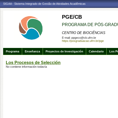
SIGAA - Sistema Integrado de Gestão de Atividades Acadêmicas
PGE/CB
PROGRAMA DE PÓS-GRAD
CENTRO DE BIOCIÊNCIAS
E-mail:
ppgeco@cb.ufrn.br
https://posgraduacao.ufrn.br/pge
Programa
Enseñanza
Proyectos de Investigación
Calendario
Los P
Los Procesos de Selección
No contiene información todavía