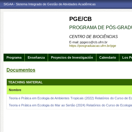
SIGAA - Sistema Integrado de Gestão de Atividades Acadêmicas
PGE/CB
PROGRAMA DE PÓS-GRAD
CENTRO DE BIOCIÊNCIAS
E-mail:
ppgeco@cb.ufrn.br
https://posgraduacao.ufrn.br/pge
Programa
Enseñanza
Proyectos de Investigación
Calendario
Los P
Documentos
TEACHING MATERIAL
Nombre
Teoria e Prática em Ecologia de Ambientes Tropicais (2022) Relatórios do Curso de 
Teoria e Prática em Ecologia do Mar ao Sertão (2024) Relatórios do Curso de Ecolog