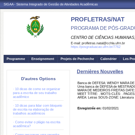
SIGAA - Sistema Integrado de Gestão de Atividades Acadêmicas
PROFLETRAS/NAT
PROGRAMA DE PÓS-GRADU
CENTRO DE CIÊNCIAS HUMANAS,
E-mail:
profletras.natal@cchla.ufrn.br
https://posgraduacao.ufrn.br/7762
Programme
Enseignement
Projets de Pecherche
Calendrier
Les Pro
Dernières Nouvelles
D'autres Options
Banca de DEFESA: WENDY MARA DE
Uma banca de DEFESA de MESTRADO 
· 10 dicas de como se organizar
MARA DE MEDEIROS FREITAS DATE: 
para a escrita de seu trabalho
MEET TITRE: . MOTS-CLÉS: . PAGES: 
acadêmico
AREA: Letras SOUS-ZONE: Literatura 
· 10 dicas para lidar com bloqueio
Enregistrée en:
01/02/2021
de escrita na elaboração de
trabalhos acadêmicos
· Como evitar o plágio na escrita
acadêmica?
· Como rescrever uma resenha