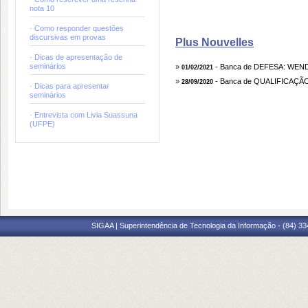
nota 10
· Como responder questões
discursivas em provas
Plus Nouvelles
· Dicas de apresentação de
seminários
»
- Banca de DEFESA: WE
01/02/2021
»
- Banca de QUALIFICAÇ
28/09/2020
· Dicas para apresentar
seminários
· Entrevista com Livia Suassuna
(UFPE)
SIGAA | Superintendência de Tecnologia da Informação - (84) 3