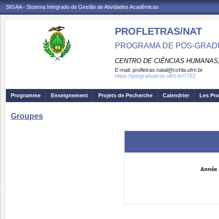
SIGAA - Sistema Integrado de Gestão de Atividades Acadêmicas
PROFLETRAS/NAT
PROGRAMA DE PÓS-GRADU
CENTRO DE CIÊNCIAS HUMANAS,
E-mail:
profletras.natal@cchla.ufrn.br
https://posgraduacao.ufrn.br/7762
Programme
Enseignement
Projets de Pecherche
Calendrier
Les Pro
Groupes
Année 