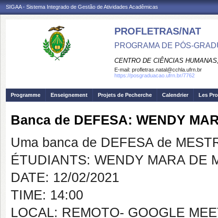
SIGAA - Sistema Integrado de Gestão de Atividades Acadêmicas
PROFLETRAS/NAT
PROGRAMA DE PÓS-GRADU
CENTRO DE CIÊNCIAS HUMANAS,
E-mail:
profletras.natal@cchla.ufrn.br
https://posgraduacao.ufrn.br/7762
Programme
Enseignement
Projets de Pecherche
Calendrier
Les Pro
Banca de DEFESA: WENDY MA
Uma banca de DEFESA de MESTRAD
ÉTUDIANTS: WENDY MARA DE 
DATE: 12/02/2021
TIME: 14:00
LOCAL: REMOTO- GOOGLE MEE