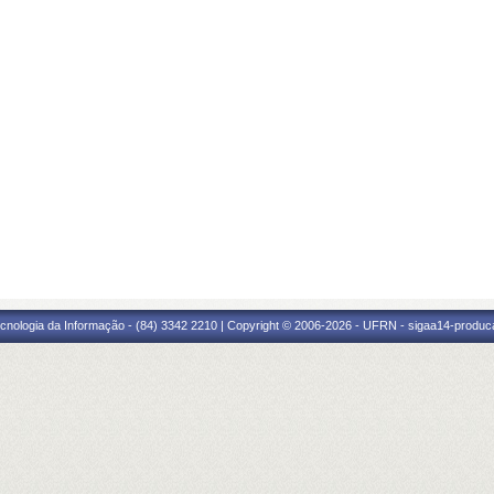
cnologia da Informação - (84) 3342 2210 | Copyright © 2006-2026 - UFRN - sigaa14-produca