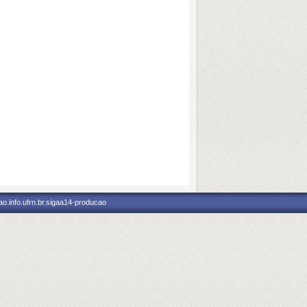
o.info.ufrn.br.sigaa14-producao