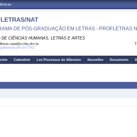
adêmicas
LETRAS/NAT
AMA DE PÓS-GRADUAÇÃO EM LETRAS - PROFLETRAS N
 DE CIÊNCIAS HUMANAS, LETRAS E ARTES
fletras.natal@cchla.ufrn.br
T
sgraduacao.ufrn.br/7762
erche
Calendrier
Les Processus de Sélection
Nouvelles
Documents
D