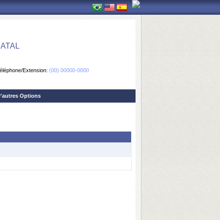
ATAL
éléphone/Extension:
(00) 00000-0000
'autres Options