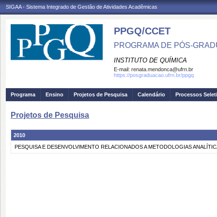
SIGAA - Sistema Integrado de Gestão de Atividades Acadêmicas
PPGQ/CCET
PROGRAMA DE PÓS-GRAD
INSTITUTO DE QUÍMICA
E-mail:
renata.mendonca@ufrn.br
https://posgraduacao.ufrn.br/ppgq
Programa
Ensino
Projetos de Pesquisa
Calendário
Processos Selet
Projetos de Pesquisa
2010
PESQUISA E DESENVOLVIMENTO RELACIONADOS A METODOLOGIAS ANALÍTICA