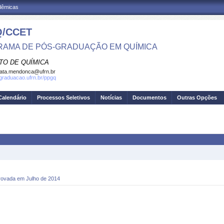
adêmicas
/CCET
AMA DE PÓS-GRADUAÇÃO EM QUÍMICA
TO DE QUÍMICA
ata.mendonca@ufrn.br
sgraduacao.ufrn.br/ppgq
Calendário
Processos Seletivos
Notícias
Documentos
Outras Opções
rovada em Julho de 2014