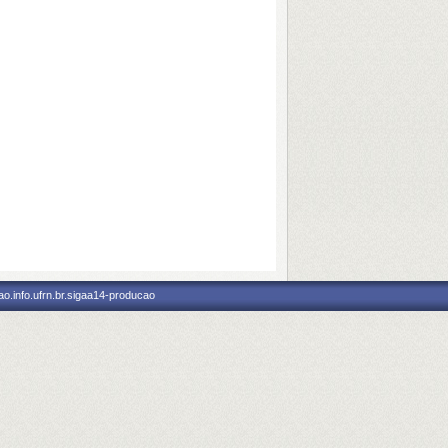
o.info.ufrn.br.sigaa14-producao