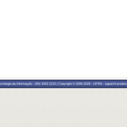
cnologia da Informação - (84) 3342 2210 | Copyright © 2006-2026 - UFRN - sigaa14-produca