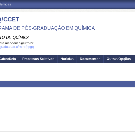
adêmicas
/CCET
AMA DE PÓS-GRADUAÇÃO EM QUÍMICA
TO DE QUÍMICA
ata.mendonca@ufrn.br
sgraduacao.ufrn.br/ppgq
Calendário
Processos Seletivos
Notícias
Documentos
Outras Opções