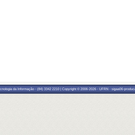
cnologia da Informação - (84) 3342 2210 | Copyright © 2006-2026 - UFRN - sigaa06-produca