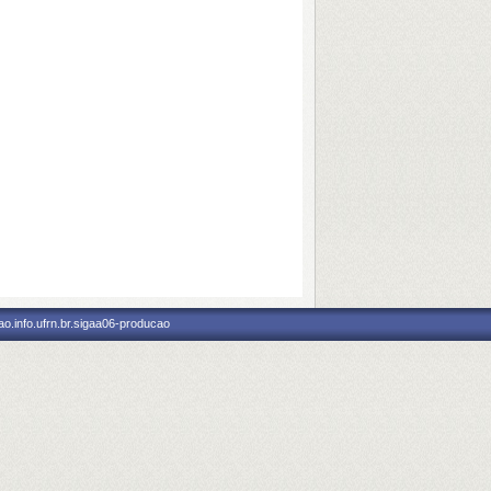
o.info.ufrn.br.sigaa06-producao