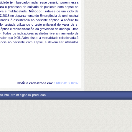
ualidade tem buscado mudar esse cenário, porém, essa
 para o processo de cuidado do paciente com sepse no
iva e multifacetada.
Método:
Trata-se de um ciclo de
2017/2018 no departamento de Emergência de um hospital
onados à assistência ao paciente séptico. A análise foi
oi testada utilizando o teste unilateral do valor de z.
 séptico e reclassificação da gravidade da doença. Uma
%. Todos os indicadores avaliados tiveram aumento de
aior que 0,05. Além disso, a mortalidade relacionada à
ência ao paciente com sepse, e devem ser utilizados
Notícia cadastrada em:
11/09/2018 16:02
o.info.ufrn.br.sigaa10-producao