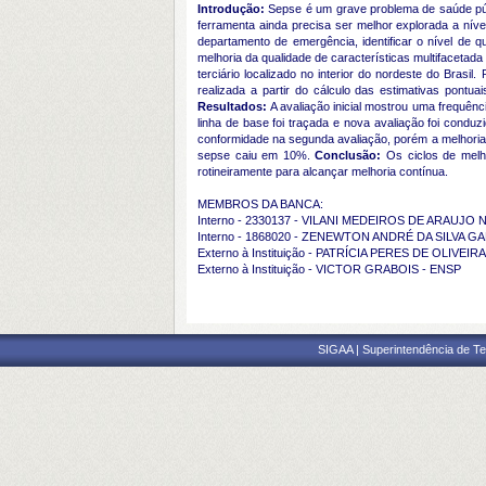
Introdução:
Sepse é um grave problema de saúde públ
ferramenta ainda precisa ser melhor explorada a nív
departamento de emergência, identificar o nível de q
melhoria da qualidade de características multifacetad
terciário localizado no interior do nordeste do Brasil
realizada a partir do cálculo das estimativas pontuais
Resultados:
A avaliação inicial mostrou uma frequênc
linha de base foi traçada e nova avaliação foi cond
conformidade na segunda avaliação, porém a melhoria c
sepse caiu em 10%.
Conclusão:
Os ciclos de melho
rotineiramente para alcançar melhoria contínua.
MEMBROS DA BANCA:
Interno - 2330137 - VILANI MEDEIROS DE ARAUJO
Interno - 1868020 - ZENEWTON ANDRÉ DA SILVA G
Externo à Instituição - PATRÍCIA PERES DE OLIVEIRA
Externo à Instituição - VICTOR GRABOIS - ENSP
SIGAA | Superintendência de Te