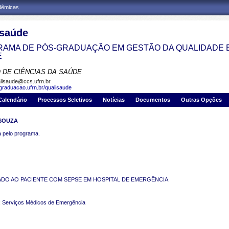
adêmicas
isaúde
AMA DE PÓS-GRADUAÇÃO EM GESTÃO DA QUALIDADE 
E
 DE CIÊNCIAS DA SAÚDE
lisaude@ccs.ufrn.br
sgraduacao.ufrn.br/qualisaude
Calendário
Processos Seletivos
Notícias
Documentos
Outras Opções
 SOUZA
pelo programa.
ADO AO PACIENTE COM SEPSE EM HOSPITAL DE EMERGÊNCIA.
e; Serviços Médicos de Emergência