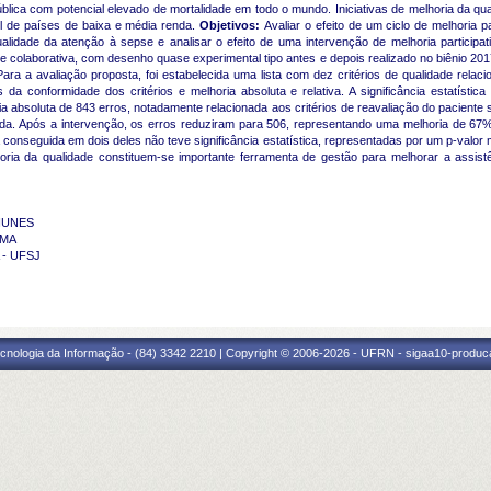
ica com potencial elevado de mortalidade em todo o mundo. Iniciativas de melhoria da q
el de países de baixa e média renda.
Objetivos:
Avaliar o efeito de um ciclo de melhoria
ualidade da atenção à sepse e analisar o efeito de uma intervenção de melhoria participat
a e colaborativa, com desenho quase experimental tipo antes e depois realizado no biênio 
. Para a avaliação proposta, foi estabelecida uma lista com dez critérios de qualidade relaci
 da conformidade dos critérios e melhoria absoluta e relativa. A significância estatística f
ia absoluta de 843 erros, notadamente relacionada aos critérios de reavaliação do paciente
uzida. Após a intervenção, os erros reduziram para 506, representando uma melhoria de 67
onseguida em dois deles não teve significância estatística, representadas por um p-valor m
ria da qualidade constituem-se importante ferramenta de gestão para melhorar a assist
 NUNES
AMA
 - UFSJ
cnologia da Informação - (84) 3342 2210 | Copyright © 2006-2026 - UFRN - sigaa10-produca