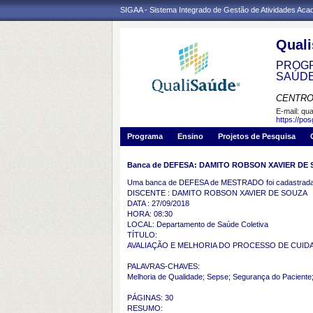
SIGAA - Sistema Integrado de Gestão de Atividades Ac
Qual
PROGR
SAÚD
CENTRO
E-mail:
qua
https://po
Programa
Ensino
Projetos de Pesquisa
Banca de DEFESA: DAMITO ROBSON XAVIER DE
Uma banca de DEFESA de MESTRADO foi cadastrada 
DISCENTE : DAMITO ROBSON XAVIER DE SOUZA
DATA : 27/09/2018
HORA: 08:30
LOCAL: Departamento de Saúde Coletiva
TÍTULO:
AVALIAÇÃO E MELHORIA DO PROCESSO DE CUID
PALAVRAS-CHAVES:
Melhoria de Qualidade; Sepse; Segurança do Pacient
PÁGINAS: 30
RESUMO: