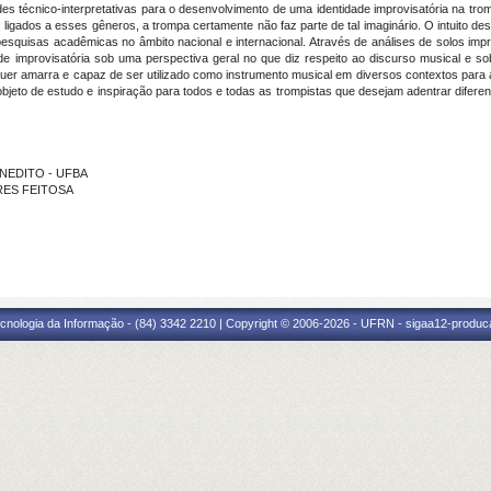
des técnico-interpretativas para o desenvolvimento de uma identidade improvisatória na t
 ligados a esses gêneros, a trompa certamente não faz parte de tal imaginário. O intuito d
esquisas acadêmicas no âmbito nacional e internacional. Através de análises de solos impr
e improvisatória sob uma perspectiva geral no que diz respeito ao discurso musical e so
uer amarra e capaz de ser utilizado como instrumento musical em diversos contextos para al
bjeto de estudo e inspiração para todos e todas as trompistas que desejam adentrar difer
ENEDITO - UFBA
ARES FEITOSA
cnologia da Informação - (84) 3342 2210 | Copyright © 2006-2026 - UFRN - sigaa12-produca