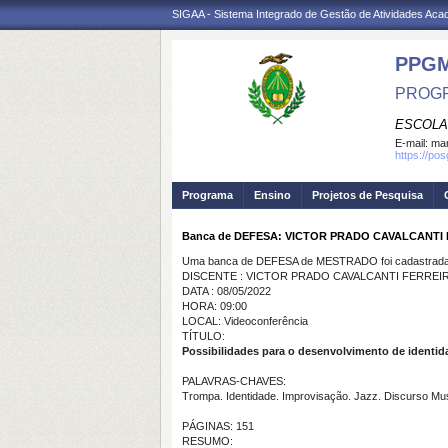
SIGAA - Sistema Integrado de Gestão de Atividades Ac
PPG
PROGR
ESCOLA
E-mail:
mar
https://po
Programa
Ensino
Projetos de Pesquisa
Banca de DEFESA: VICTOR PRADO CAVALCANTI
Uma banca de DEFESA de MESTRADO foi cadastrada 
DISCENTE : VICTOR PRADO CAVALCANTI FERREI
DATA : 08/05/2022
HORA: 09:00
LOCAL: Videoconferência
TÍTULO:
Possibilidades para o desenvolvimento de identi
PALAVRAS-CHAVES:
Trompa. Identidade. Improvisação. Jazz. Discurso Mus
PÁGINAS: 151
RESUMO: