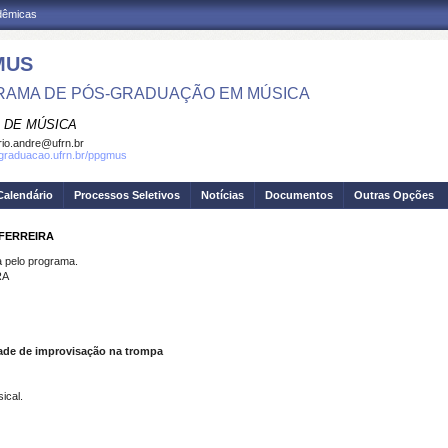
adêmicas
MUS
AMA DE PÓS-GRADUAÇÃO EM MÚSICA
 DE MÚSICA
io.andre@ufrn.br
sgraduacao.ufrn.br/ppgmus
Calendário
Processos Seletivos
Notícias
Documentos
Outras Opções
 FERREIRA
pelo programa.
RA
dade de improvisação na trompa
ical.