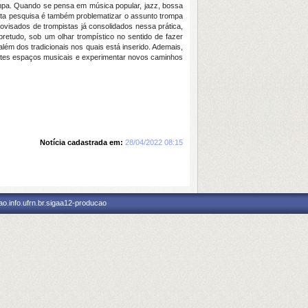
rompa. Quando se pensa em música popular, jazz, bossa
esta pesquisa é também problematizar o assunto trompa
ovisados de trompistas já consolidados nessa prática,
bretudo, sob um olhar trompístico no sentido de fazer
ém dos tradicionais nos quais está inserido. Ademais,
entes espaços musicais e experimentar novos caminhos
Notícia cadastrada em:
28/04/2022 08:15
o.info.ufrn.br.sigaa12-producao