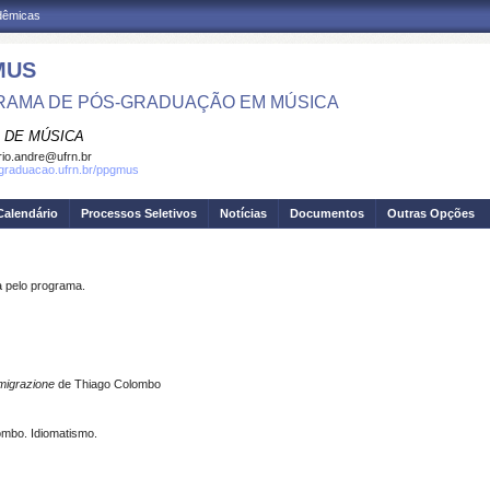
adêmicas
MUS
AMA DE PÓS-GRADUAÇÃO EM MÚSICA
 DE MÚSICA
io.andre@ufrn.br
sgraduacao.ufrn.br/ppgmus
Calendário
Processos Seletivos
Notícias
Documentos
Outras Opções
pelo programa.
migrazione
de Thiago Colombo
ombo. Idiomatismo.