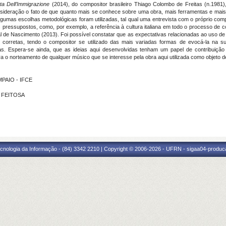
ta Dell’Immigrazione
(2014), do compositor brasileiro Thiago Colombo de Freitas (n.1981)
ideração o fato de que quanto mais se conhece sobre uma obra, mais ferramentas e mais
lgumas escolhas metodológicas foram utilizadas, tal qual uma entrevista com o próprio comp
essupostos, como, por exemplo, a referência à cultura italiana em todo o processo de c
ial de Nascimento (2013). Foi possível constatar que as expectativas relacionadas ao uso de 
 corretas, tendo o compositor se utilizado das mais variadas formas de evocá-la na s
as. Espera-se ainda, que as ideias aqui desenvolvidas tenham um papel de contribuiç
ara o norteamento de qualquer músico que se interesse pela obra aqui utilizada como objeto 
MPAIO - IFCE
S FEITOSA
cnologia da Informação - (84) 3342 2210 | Copyright © 2006-2026 - UFRN - sigaa04-produca