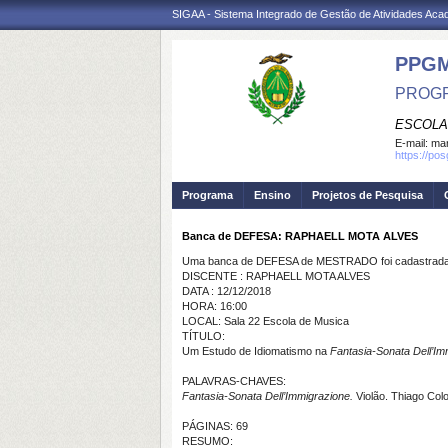
SIGAA - Sistema Integrado de Gestão de Atividades Ac
PPG
PROGR
ESCOLA
E-mail:
mar
https://po
Programa
Ensino
Projetos de Pesquisa
Banca de DEFESA: RAPHAELL MOTA ALVES
Uma banca de DEFESA de MESTRADO foi cadastrada 
DISCENTE : RAPHAELL MOTA ALVES
DATA : 12/12/2018
HORA: 16:00
LOCAL: Sala 22 Escola de Musica
TÍTULO:
Um Estudo de Idiomatismo na
Fantasia-Sonata Dell’Im
PALAVRAS-CHAVES:
Fantasia-Sonata Dell’Immigrazione.
Violão. Thiago Col
PÁGINAS: 69
RESUMO: