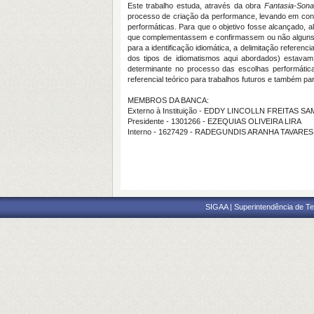
Este trabalho estuda, através da obra
Fantasia-Sona
processo de criação da performance, levando em cons
performáticas. Para que o objetivo fosse alcançado, a
que complementassem e confirmassem ou não alguns pr
para a identificação idiomática, a delimitação referenc
dos tipos de idiomatismos aqui abordados) estavam
determinante no processo das escolhas performátic
referencial teórico para trabalhos futuros e também p
MEMBROS DA BANCA:
Externo à Instituição - EDDY LINCOLLN FREITAS SA
Presidente - 1301266 - EZEQUIAS OLIVEIRA LIRA
Interno - 1627429 - RADEGUNDIS ARANHA TAVARE
SIGAA | Superintendência de Te