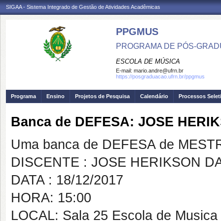
SIGAA - Sistema Integrado de Gestão de Atividades Acadêmicas
PPGMUS
PROGRAMA DE PÓS-GRAD
ESCOLA DE MÚSICA
E-mail:
mario.andre@ufrn.br
https://posgraduacao.ufrn.br/ppgmus
Programa
Ensino
Projetos de Pesquisa
Calendário
Processos Selet
Banca de DEFESA: JOSE HER
Uma banca de DEFESA de MESTRAD
DISCENTE : JOSE HERIKSON D
DATA : 18/12/2017
HORA: 15:00
LOCAL: Sala 25 Escola de Musica