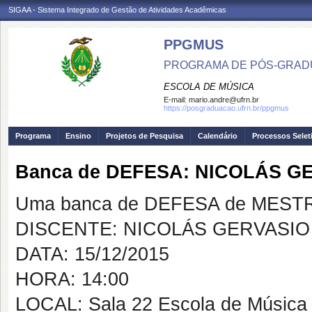
SIGAA - Sistema Integrado de Gestão de Atividades Acadêmicas
PPGMUS
PROGRAMA DE PÓS-GRAD
ESCOLA DE MÚSICA
E-mail:
mario.andre@ufrn.br
https://posgraduacao.ufrn.br/ppgmus
Programa
Ensino
Projetos de Pesquisa
Calendário
Processos Selet
Banca de DEFESA: NICOLÁS G
Uma banca de DEFESA de MESTRAD
DISCENTE: NICOLÁS GERVASIO
DATA: 15/12/2015
HORA: 14:00
LOCAL: Sala 22 Escola de Músic