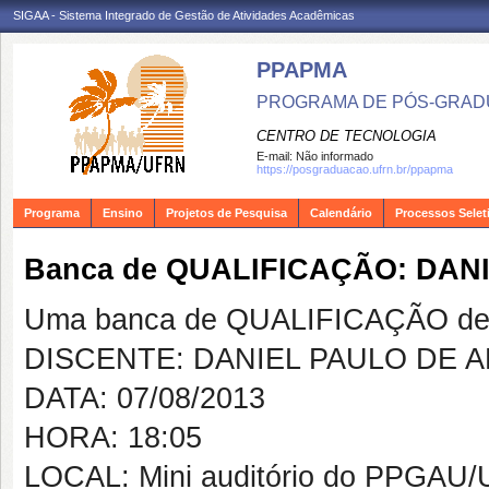
SIGAA - Sistema Integrado de Gestão de Atividades Acadêmicas
PPAPMA
PROGRAMA DE PÓS-GRADU
CENTRO DE TECNOLOGIA
E-mail:
Não informado
https://posgraduacao.ufrn.br/ppapma
Programa
Ensino
Projetos de Pesquisa
Calendário
Processos Selet
Banca de QUALIFICAÇÃO: DAN
Uma banca de QUALIFICAÇÃO de 
DISCENTE: DANIEL PAULO DE 
DATA: 07/08/2013
HORA: 18:05
LOCAL: Mini auditório do PPGAU