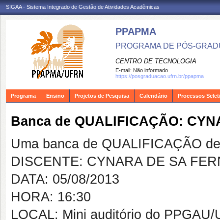
SIGAA - Sistema Integrado de Gestão de Atividades Acadêmicas
PPAPMA
PROGRAMA DE PÓS-GRADU
CENTRO DE TECNOLOGIA
E-mail:
Não informado
https://posgraduacao.ufrn.br/ppapma
Programa
Ensino
Projetos de Pesquisa
Calendário
Processos Selet
Banca de QUALIFICAÇÃO: CY
Uma banca de QUALIFICAÇÃO de 
DISCENTE: CYNARA DE SA FE
DATA: 05/08/2013
HORA: 16:30
LOCAL: Mini auditório do PPGAU