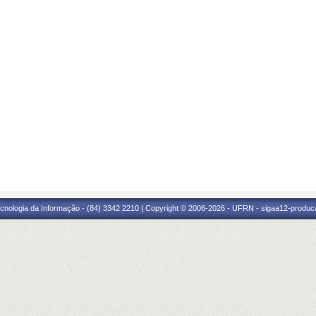
cnologia da Informação - (84) 3342 2210 | Copyright © 2006-2026 - UFRN - sigaa12-produca