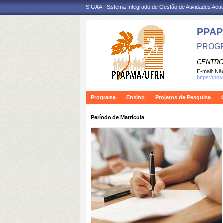
SIGAA - Sistema Integrado de Gestão de Atividades Ac
PPA
PROGR
CENTRO
E-mail:
Não
https://po
Programa
Ensino
Projetos de Pesquisa
Período de Matrícula