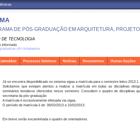
adêmicas
PMA
AMA DE PÓS-GRADUAÇÃO EM ARQUITETURA, PROJETO 
 DE TECNOLOGIA
 informado
sgraduacao.ufrn.br/ppapma
Calendário
Processos Seletivos
Notícias
Documentos
Outras Opções
Já se encontra disponibilizado no sistema sigaa a matrícula para o semestre letivo 2013.1.
Solicitamos que estejam atentos a realizar a matrícula em todas as disciplinas obrig
seminários temáticos oferecidos nesse semestre. Consultem o quadro de disciplinas que
secretaria da pós-graduação
A matrícula é exclusivamente efetuada via sigaa.
O período de matrícula é de 06/02/2013 a 15/02/2013.
Em breve serão encaminhada o quadro de orientadores.