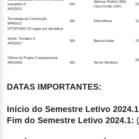
Aldomar Pedrini (30h)
energética II
45h
23
Clara Ovidio (15h)
ARQ5011
Tecnologia da Construção
45h
Edna Moura
11
MPA5022
OPTATIVAS (15 vagas por disciplina)
Semin. Temático II
30h
Bianca Araújo
13
ARQ5017
Oficina de Projeto Computacional
25
ARQ5050
30h
Verner Monteiro
DATAS IMPORTANTES:
Início do Semestre Letivo 2024.
Fim do Semestre Letivo 2024.1: