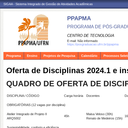
SIGAA - Sistema Integrado de Gestão de Atividades Acadêmicas
PPAPMA
PROGRAMA DE PÓS-GRADU
CENTRO DE TECNOLOGIA
E-mail:
Não informado
https://posgraduacao.ufrn.br/ppapma
Programa
Ensino
Projetos de Pesquisa
Calendário
Processos Selet
Oferta de Disciplinas 2024.1 e i
QUADRO DE OFERTA DE DISCIP
DISCIPLINA / CÓDIGO
Carga horária
Docentes
Da
OBRIGATÓRIAS
(12 vagas por disciplina)
Atelier Integrado de Projeto II
Maisa Veloso (30h)
45h
16
ARQ5002
Renato de Medeiros (15h)
Sustentabilidade, conforto e eficiência