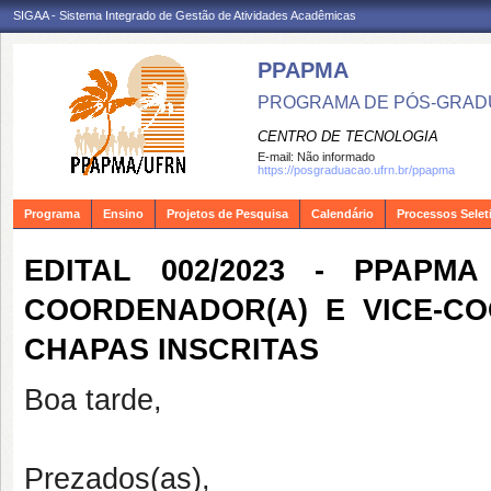
SIGAA - Sistema Integrado de Gestão de Atividades Acadêmicas
PPAPMA
PROGRAMA DE PÓS-GRADU
CENTRO DE TECNOLOGIA
E-mail:
Não informado
https://posgraduacao.ufrn.br/ppapma
Programa
Ensino
Projetos de Pesquisa
Calendário
Processos Selet
EDITAL 002/2023 - PPAP
COORDENADOR(A) E VICE-C
CHAPAS INSCRITAS
Boa tarde,
Prezados(as),