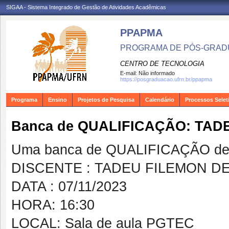
SIGAA - Sistema Integrado de Gestão de Atividades Acadêmicas
PPAPMA
PROGRAMA DE PÓS-GRADU
CENTRO DE TECNOLOGIA
E-mail:
Não informado
https://posgraduacao.ufrn.br/ppapma
Programa
Ensino
Projetos de Pesquisa
Calendário
Processos Selet
Banca de QUALIFICAÇÃO: TAD
Uma banca de QUALIFICAÇÃO de 
DISCENTE : TADEU FILEMON D
DATA : 07/11/2023
HORA: 16:30
LOCAL: Sala de aula PGTEC