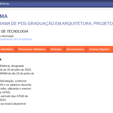
adêmicas
PMA
AMA DE PÓS-GRADUAÇÃO EM ARQUITETURA, PROJETO 
 DE TECNOLOGIA
 informado
sgraduacao.ufrn.br/ppapma
Calendário
Processos Seletivos
Notícias
Documentos
Outras Opções
A
leitoral, designada
a de 26 de julho de 2023,
PAPMA do dia 19 de junho de
a SIGeleição, conforme
RN e os eleitores deverão
colha, utilizando o mesmo
 da UFRN.
no período das 07h00 de
 2023
.
icao
estará disponível