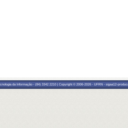
cnologia da Informação - (84) 3342 2210 | Copyright © 2006-2026 - UFRN - sigaa12-produca