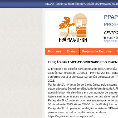
SIGAA - Sistema Integrado de Gestão de Atividades Ac
PPA
PROGR
CENTRO
E-mail:
Não
https://po
Programa
Ensino
Projetos de Pesquisa
ELEIÇÃO PARA VICE-COORDENADOR DO PPAPM
O processo da eleição será conduzido pela Comissão E
através da Portaria nº 01/2023 – PPAPMA/UFRN, datad
conforme escolha efetuada na reunião colegiada do P
2023.
Parágrafo 1º. - A votação será eletrônica, pelo sistem
elaborado pela Superintendência de Informática da UF
acessá-lo por via eletrônica em computador de sua es
login e senha de acesso ao sigaa e demais sistemas
Parágrafo 2º
-
A votação ocorrerá ininterruptamente, 
06 de julho de 2023
até às 22h00 do dia
07 de julho de
Parágrafo 3º. No período da eleição, o sistema
SIGele
para acesso de todos os eleitores no endereço
https://sigeleicao.ufrn.br/sigeleicao/