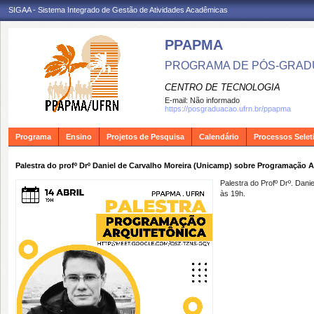
SIGAA - Sistema Integrado de Gestão de Atividades Acadêmicas
PPAPMA
PROGRAMA DE PÓS-GRADU
CENTRO DE TECNOLOGIA
E-mail:
Não informado
https://posgraduacao.ufrn.br/ppapma
Programa
Ensino
Projetos de Pesquisa
Calendário
Processos Selet
Palestra do profº Drº Daniel de Carvalho Moreira (Unicamp) sobre Programação A
Palestra do Profº Drº. Da
às 19h.