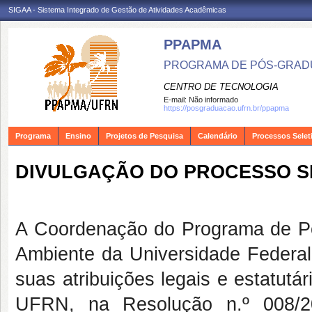
SIGAA - Sistema Integrado de Gestão de Atividades Acadêmicas
PPAPMA
PROGRAMA DE PÓS-GRADU
CENTRO DE TECNOLOGIA
E-mail:
Não informado
https://posgraduacao.ufrn.br/ppapma
Programa
Ensino
Projetos de Pesquisa
Calendário
Processos Selet
DIVULGAÇÃO DO PROCESSO SE
A Coordenação do Programa de Pó
Ambiente da Universidade Federa
suas atribuições legais e estatut
UFRN, na Resolução n.º 008/2