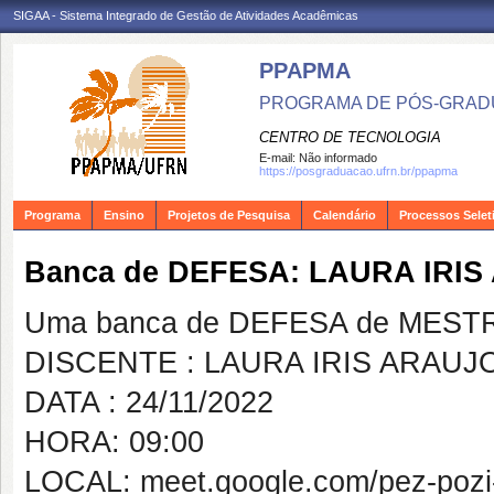
SIGAA - Sistema Integrado de Gestão de Atividades Acadêmicas
PPAPMA
PROGRAMA DE PÓS-GRADU
CENTRO DE TECNOLOGIA
E-mail:
Não informado
https://posgraduacao.ufrn.br/ppapma
Programa
Ensino
Projetos de Pesquisa
Calendário
Processos Selet
Banca de DEFESA: LAURA IRIS
Uma banca de DEFESA de MESTRAD
DISCENTE : LAURA IRIS ARAUJ
DATA : 24/11/2022
HORA: 09:00
LOCAL: meet.google.com/pez-pozi