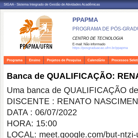
SIGAA - Sistema Integrado de Gestão de Atividades Acadêmicas
PPAPMA
PROGRAMA DE PÓS-GRADU
CENTRO DE TECNOLOGIA
E-mail:
Não informado
https://posgraduacao.ufrn.br/ppapma
Programa
Ensino
Projetos de Pesquisa
Calendário
Processos Selet
Banca de QUALIFICAÇÃO: RE
Uma banca de QUALIFICAÇÃO de 
DISCENTE : RENATO NASCIME
DATA : 06/07/2022
HORA: 15:00
LOCAL: meet.google.com/but-ntzi-uz