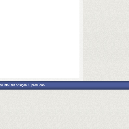
o.info.ufrn.br.sigaa02-producao