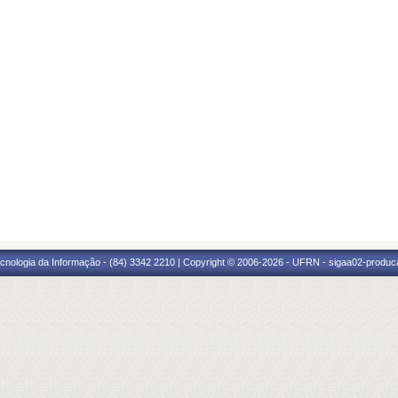
cnologia da Informação - (84) 3342 2210 | Copyright © 2006-2026 - UFRN - sigaa02-produca