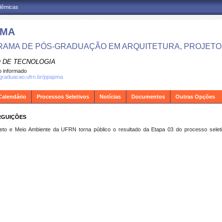
adêmicas
PMA
AMA DE PÓS-GRADUAÇÃO EM ARQUITETURA, PROJETO 
 DE TECNOLOGIA
 informado
sgraduacao.ufrn.br/ppapma
Calendário
Processos Seletivos
Notícias
Documentos
Outras Opções
RGUIÇÕES
to e Meio Ambiente da UFRN torna público o resultado da Etapa 03 do processo selet