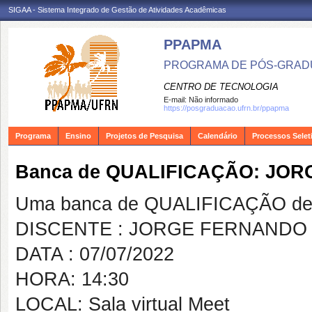
SIGAA - Sistema Integrado de Gestão de Atividades Acadêmicas
PPAPMA
PROGRAMA DE PÓS-GRADU
CENTRO DE TECNOLOGIA
E-mail:
Não informado
https://posgraduacao.ufrn.br/ppapma
Programa
Ensino
Projetos de Pesquisa
Calendário
Processos Selet
Banca de QUALIFICAÇÃO: JOR
Uma banca de QUALIFICAÇÃO de 
DISCENTE : JORGE FERNANDO 
DATA : 07/07/2022
HORA: 14:30
LOCAL: Sala virtual Meet