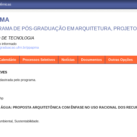
adêmicas
PMA
AMA DE PÓS-GRADUAÇÃO EM ARQUITETURA, PROJETO 
 DE TECNOLOGIA
 informado
sgraduacao.ufrn.br/ppapma
Calendário
Processos Seletivos
Notícias
Documentos
Outras Opções
EVES
strada pelo programa.
ghp
 ÁGUA:
PROPOSTA ARQUITETÔNICA COM ÊNFASE NO USO RACIONAL DOS RECU
biental, Sustentabilidade.