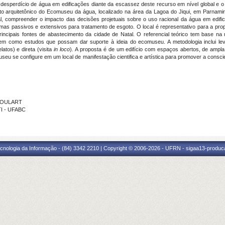
desperdício de água em edificações diante da escassez deste recurso em nível global e o 
eto arquitetônico do Ecomuseu da água, localizado na área da Lagoa do Jiqui, em Parnamir
al, compreender o impacto das decisões projetuais sobre o uso racional da água em edif
as passivos e extensivos para tratamento de esgoto. O local é representativo para a pro
incipais fontes de abastecimento da cidade de Natal. O referencial teórico tem base n
m como estudos que possam dar suporte à ideia do ecomuseu. A metodologia inclui levan
latos) e direta (visita
in loco
)
.
A proposta é de um edifício com espaços abertos, de ampla 
useu se configure em um local de manifestação cientifica e artística para promover a consc
 GOULART
TI - UFABC
cnologia da Informação - (84) 3342 2210 | Copyright © 2006-2026 - UFRN - sigaa13-produca