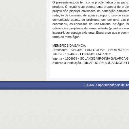
O presente estudo tem como problemática principal o 
produto. O relatório apresenta uma proposta de proj
projeto são planejar atividades de educação ambient
redução de consumo de água e propor o uso de sistem
comunidade quanto ao problema, por ser uma das pr
ecomuseu, os conceitos de uso racional de água, be
referências projetuais de forma indireta (projetos corre
integrá-lo ao espaço existente. Espera-se que o ecom
torno do tema água.
MEMBROS DA BANCA:
Presidente - 7350306 - PAULO JOSE LISBOA NOBRE
Interna - 1694892 - EDNA MOURA PINTO
Interna - 1804939 - SOLANGE VIRGINIA GALARCA
Externo à Instituição - RICARDO DE SOUSA MORET
SIGAA | Superintendência de Te