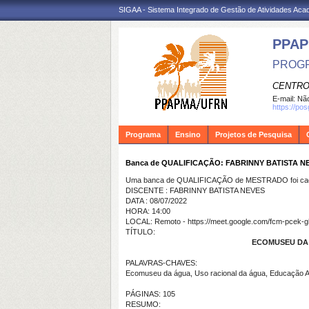
SIGAA - Sistema Integrado de Gestão de Atividades Ac
PPA
PROGR
CENTRO
E-mail:
Não
https://po
Programa
Ensino
Projetos de Pesquisa
Banca de QUALIFICAÇÃO: FABRINNY BATISTA N
Uma banca de QUALIFICAÇÃO de MESTRADO foi cada
DISCENTE : FABRINNY BATISTA NEVES
DATA : 08/07/2022
HORA: 14:00
LOCAL: Remoto - https://meet.google.com/fcm-pcek-
TÍTULO:
ECOMUSEU DA
PALAVRAS-CHAVES:
Ecomuseu da água, Uso racional da água, Educação Am
PÁGINAS: 105
RESUMO: