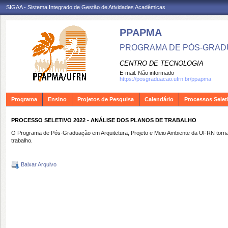
SIGAA - Sistema Integrado de Gestão de Atividades Acadêmicas
PPAPMA
PROGRAMA DE PÓS-GRADU
CENTRO DE TECNOLOGIA
E-mail:
Não informado
https://posgraduacao.ufrn.br/ppapma
Programa
Ensino
Projetos de Pesquisa
Calendário
Processos Selet
PROCESSO SELETIVO 2022 - ANÁLISE DOS PLANOS DE TRABALHO
O Programa de Pós-Graduação em Arquitetura, Projeto e Meio Ambiente da UFRN torna p
trabalho.
Baixar Arquivo