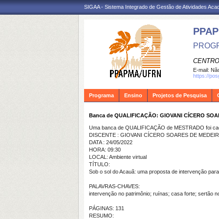
SIGAA - Sistema Integrado de Gestão de Atividades Ac
PPA
PROGR
CENTRO
E-mail:
Não
https://po
Programa
Ensino
Projetos de Pesquisa
Banca de QUALIFICAÇÃO: GIOVANI CÍCERO SO
Uma banca de QUALIFICAÇÃO de MESTRADO foi cada
DISCENTE : GIOVANI CÍCERO SOARES DE MEDEI
DATA : 24/05/2022
HORA: 09:30
LOCAL: Ambiente virtual
TÍTULO:
Sob o sol do Acauã: uma proposta de intervenção par
PALAVRAS-CHAVES:
intervenção no patrimônio; ruínas; casa forte; sertão n
PÁGINAS: 131
RESUMO: