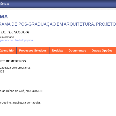
adêmicas
PMA
AMA DE PÓS-GRADUAÇÃO EM ARQUITETURA, PROJETO 
 DE TECNOLOGIA
 informado
sgraduacao.ufrn.br/ppapma
Calendário
Processos Seletivos
Notícias
Documentos
Outras Opções
ARES DE MEDEIROS
strada pelo programa.
ROS
as as ruínas do Cuó, em Caicó/RN
ordestino; arquitetura vernacular.