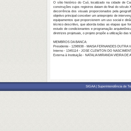
O sítio histórico do Cuó, localizado na cidade de 
construções cujos registros datam do final do século 
decorrência dos visuais proporcionados pela geografi
objetivo principal conceber um anteprojeto de interven
equipamentos que proporcionem um uso social e dinâm
técnico descritivo, que aborda todas as etapas que fora
estudo de condicionantes e programação arquitetônic
diretrizes projetuais, o projeto propõe a utilização da
MEMBROS DA BANCA:
Presidente - 1298938 - MAISA FERNANDES DUTRA
Interno - 1345114 - JOSE CLEWTON DO NASCIMEN
Externa à Instituição - NATALIA MIRANDA VIEIRA D
SIGAA | Superintendência de Te