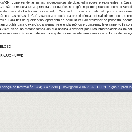
Caicó/RN, compreende as ruínas arqueológicas de duas edificações preexistentes: a Ca
XVII, são consideradas as primeiras edificações na região hoje compreendida como o Seridó
a do sítio e do tradicional pôr do sol, o Cuó ainda é pouco reconhecido por sua importân
ção para as ruínas do Cuó, visando a proteção da preexistência, o fortalecimento do seu pr
ico. Para fins de qualificação, apresenta-se aqui um estudo preliminar da proposta, acom
m cruciais para o exercício projetual: referencial teórico e conceitual; levantamento físico
a. Além disso, ao mesmo tempo em que analisa e definem posturas intervencionistas no pat
s técnicas construtivas e materiais da arquitetura vernacular seridoense como forma de reforça
 VELOSO
TO
E ARAUJO - UFPE
cnologia da Informação - (84) 3342 2210 | Copyright © 2006-2026 - UFRN - sigaa09-produca