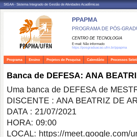
SIGAA - Sistema Integrado de Gestão de Atividades Acadêmicas
PPAPMA
PROGRAMA DE PÓS-GRADU
CENTRO DE TECNOLOGIA
E-mail:
Não informado
https://posgraduacao.ufrn.br/ppapma
Programa
Ensino
Projetos de Pesquisa
Calendário
Processos Selet
Banca de DEFESA: ANA BEATR
Uma banca de DEFESA de MESTRAD
DISCENTE : ANA BEATRIZ DE 
DATA : 21/07/2021
HORA: 09:00
LOCAL: https://meet.google.com/u