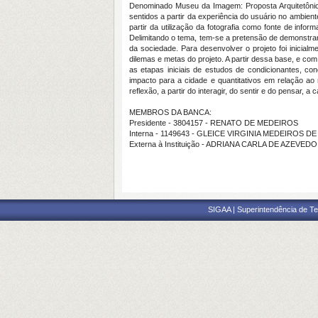
Denominado Museu da Imagem: Proposta Arquitetônica 
sentidos a partir da experiência do usuário no ambien
partir da utilização da fotografia como fonte de inf
Delimitando o tema, tem-se a pretensão de demonstrar
da sociedade. Para desenvolver o projeto foi inicial
dilemas e metas do projeto. A partir dessa base, e co
as etapas iniciais de estudos de condicionantes, co
impacto para a cidade e quantitativos em relação 
reflexão, a partir do interagir, do sentir e do pensar, 
MEMBROS DA BANCA:
Presidente - 3804157 - RENATO DE MEDEIROS
Interna - 1149643 - GLEICE VIRGINIA MEDEIROS D
Externa à Instituição - ADRIANA CARLA DE AZEVED
SIGAA | Superintendência de Te