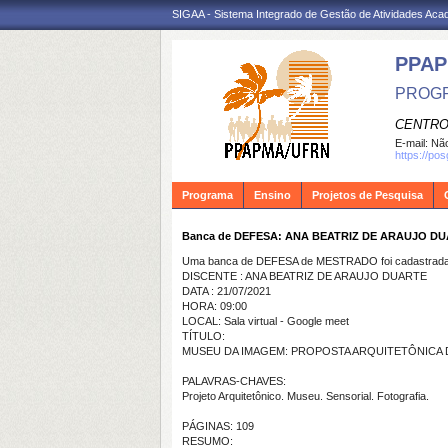
SIGAA - Sistema Integrado de Gestão de Atividades Ac
PPA
PROGR
CENTRO
E-mail:
Não
https://po
Programa
Ensino
Projetos de Pesquisa
Banca de DEFESA: ANA BEATRIZ DE ARAUJO D
Uma banca de DEFESA de MESTRADO foi cadastrada 
DISCENTE : ANA BEATRIZ DE ARAUJO DUARTE
DATA : 21/07/2021
HORA: 09:00
LOCAL: Sala virtual - Google meet
TÍTULO:
MUSEU DA IMAGEM: PROPOSTA ARQUITETÔNICA 
PALAVRAS-CHAVES:
Projeto Arquitetônico. Museu. Sensorial. Fotografia.
PÁGINAS: 109
RESUMO: