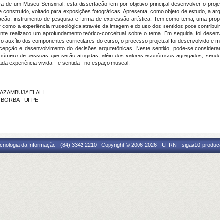
de um Museu Sensorial, esta dissertação tem por objetivo principal desenvolver o proj
te construído, voltado para exposições fotográficas. Apresenta, como objeto de estudo, a 
ormação, instrumento de pesquisa e forma de expressão artística. Tem como tema, uma propo
 como a experiência museológica através da imagem e do uso dos sentidos pode contribuir p
mente realizado um aprofundamento teórico-conceitual sobre o tema. Em seguida, foi desen
m o auxílio dos componentes curriculares do curso, o processo projetual foi desenvolvido e 
ncepção e desenvolvimento do decisões arquitetônicas. Neste sentido, pode-se considera
ao número de pessoas que serão atingidas, além dos valores econômicos agregados, send
a cada experiência vivida – e sentida - no espaço museal.
E AZAMBUJA ELALI
O BORBA - UFPE
cnologia da Informação - (84) 3342 2210 | Copyright © 2006-2026 - UFRN - sigaa10-produca