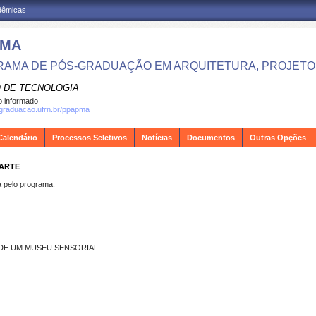
adêmicas
PMA
AMA DE PÓS-GRADUAÇÃO EM ARQUITETURA, PROJETO 
 DE TECNOLOGIA
 informado
sgraduacao.ufrn.br/ppapma
Calendário
Processos Seletivos
Notícias
Documentos
Outras Opções
UARTE
pelo programa.
DE UM MUSEU SENSORIAL