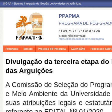
SIGAA - Sistema Integrado de Gestão de Atividades Acadêmicas
PPAPMA
PROGRAMA DE PÓS-GRADU
CENTRO DE TECNOLOGIA
E-mail:
Não informado
https://posgraduacao.ufrn.br/ppapma
Programa
Ensino
Projetos de Pesquisa
Calendário
Processos Selet
Divulgação da terceira etapa d
das Arguições
A Comissão de Seleção do Program
e Meio Ambiente da Universidade
suas atribuições legais e estatutá
referente ao EDITAL Nº 01/2020