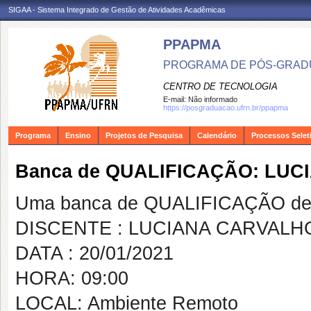
SIGAA - Sistema Integrado de Gestão de Atividades Acadêmicas
PPAPMA
PROGRAMA DE PÓS-GRADU
CENTRO DE TECNOLOGIA
E-mail:
Não informado
https://posgraduacao.ufrn.br/ppapma
Programa
Ensino
Projetos de Pesquisa
Calendário
Processos Selet
Banca de QUALIFICAÇÃO: LUC
Uma banca de QUALIFICAÇÃO de 
DISCENTE : LUCIANA CARVALHO
DATA : 20/01/2021
HORA: 09:00
LOCAL: Ambiente Remoto