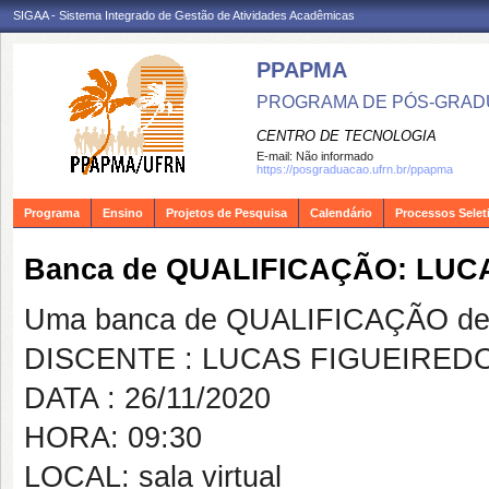
SIGAA - Sistema Integrado de Gestão de Atividades Acadêmicas
PPAPMA
PROGRAMA DE PÓS-GRADU
CENTRO DE TECNOLOGIA
E-mail:
Não informado
https://posgraduacao.ufrn.br/ppapma
Programa
Ensino
Projetos de Pesquisa
Calendário
Processos Selet
Banca de QUALIFICAÇÃO: LUC
Uma banca de QUALIFICAÇÃO de 
DISCENTE : LUCAS FIGUEIRED
DATA : 26/11/2020
HORA: 09:30
LOCAL: sala virtual