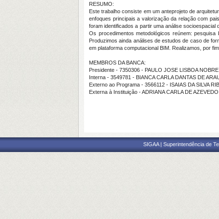
RESUMO:
Este trabalho consiste em um anteprojeto de arquite
enfoques principais a valorização da relação com pa
foram identificados a partir uma análise socioespacial
Os procedimentos metodológicos reúnem: pesquisa bib
Produzimos ainda análises de estudos de caso de forma 
em plataforma computacional BIM. Realizamos, por fim
MEMBROS DA BANCA:
Presidente - 7350306 - PAULO JOSE LISBOA NOBRE
Interna - 3549781 - BIANCA CARLA DANTAS DE AR
Externo ao Programa - 3566112 - ISAIAS DA SILVA R
Externa à Instituição - ADRIANA CARLA DE AZEVE
SIGAA | Superintendência de Te