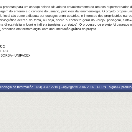
tura proposto para um espaço ocioso situado no estacionamento de um dos supermercados 
isagem do entorno e o conforto do usuário, pelo viés da fenomenologia. O projeto propõe 
 do local tais como a disputa por espaços entre usuários, o interesse dos proprietários na 
liográfica acerca do tema, ou seja, sobre o contexto geral do varejo, paisagem, sintax
direta (visita in loco) e indireta (projetos correlatos). O processo de projeto foi basead
, pranchas em formato digital com documentação gráfica do projeto.
AUJO
IBEIRO
DO BORBA - UNIFACEX
cnologia da Informação - (84) 3342 2210 | Copyright © 2006-2026 - UFRN - sigaa14-produca