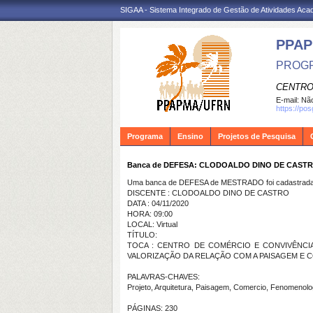
SIGAA - Sistema Integrado de Gestão de Atividades Ac
PPA
PROGR
CENTRO
E-mail:
Não
https://po
Programa
Ensino
Projetos de Pesquisa
Banca de DEFESA: CLODOALDO DINO DE CAST
Uma banca de DEFESA de MESTRADO foi cadastrada 
DISCENTE : CLODOALDO DINO DE CASTRO
DATA : 04/11/2020
HORA: 09:00
LOCAL: Virtual
TÍTULO:
TOCA : CENTRO DE COMÉRCIO E CONVIVÊNCI
VALORIZAÇÃO DA RELAÇÃO COM A PAISAGEM E
PALAVRAS-CHAVES:
Projeto, Arquitetura, Paisagem, Comercio, Fenomenolo
PÁGINAS: 230