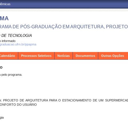
adêmicas
PMA
AMA DE PÓS-GRADUAÇÃO EM ARQUITETURA, PROJETO 
 DE TECNOLOGIA
 informado
sgraduacao.ufrn.br/ppapma
Calendário
Processos Seletivos
Notícias
Documentos
Outras Opções
RO
pelo programa.
A: PROJETO DE ARQUITETURA PARA O ESTACIONAMENTO DE UM SUPERMERCA
 CONFORTO DO USUÁRIO
gia