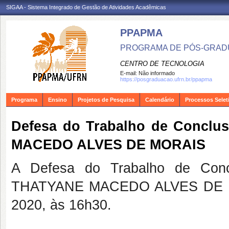
SIGAA - Sistema Integrado de Gestão de Atividades Acadêmicas
PPAPMA
PROGRAMA DE PÓS-GRADU
CENTRO DE TECNOLOGIA
E-mail:
Não informado
https://posgraduacao.ufrn.br/ppapma
Programa
Ensino
Projetos de Pesquisa
Calendário
Processos Selet
Defesa do Trabalho de Conclus
MACEDO ALVES DE MORAIS
A Defesa do Trabalho de Concl
THATYANE MACEDO ALVES DE MOR
2020, às 16h30.