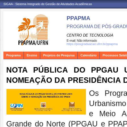
SIGAA - Sistema Integrado de Gestão de Atividades Acadêmicas
PPAPMA
PROGRAMA DE PÓS-GRADU
CENTRO DE TECNOLOGIA
E-mail:
Não informado
https://posgraduacao.ufrn.br/ppapma
Programa
Ensino
Projetos de Pesquisa
Calendário
Processos Selet
NOTA PÚBLICA DO PPGAU 
NOMEAÇÃO DA PRESIDÊNCIA 
Os Progr
Urbanismo 
e Meio A
Grande do Norte (PPGAU e PPAP